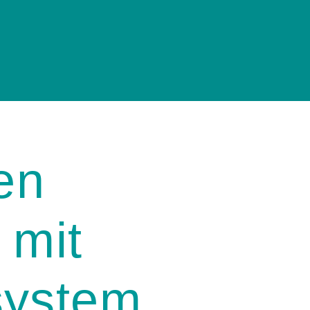
en
 mit
system