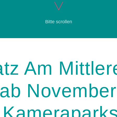
Bitte scrollen
atz Am Mittler
ab November
 Kamerapark